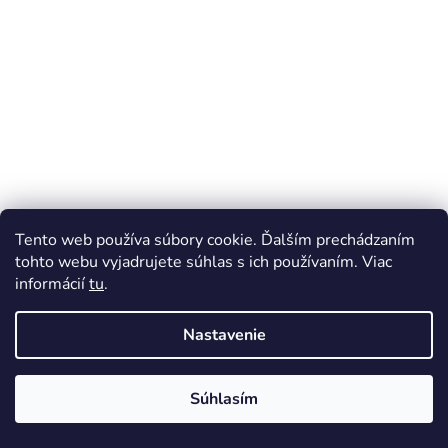
z
t
i
i
e
a
l
u
k
o
Tento web používa súbory cookie. Ďalším prechádzaním
n
tohto webu vyjadrujete súhlas s ich používaním. Viac
informácií
tu
.
c
i
Nastavenie
l
Súhlasím
s