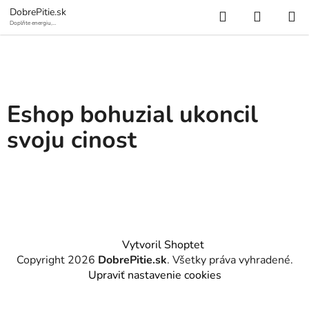
Prejsť
Hľadať
NÁKUP
DobrePitie.sk
na
Doplňte energiu,
osviežte sa.
KOŠÍK
obsah
E
s
Eshop bohuzial ukoncil
h
svoju cinost
o
p
b
o
Z
Vytvoril Shoptet
á
h
Copyright 2026
DobrePitie.sk
. Všetky práva vyhradené.
p
Upraviť nastavenie cookies
u
ä