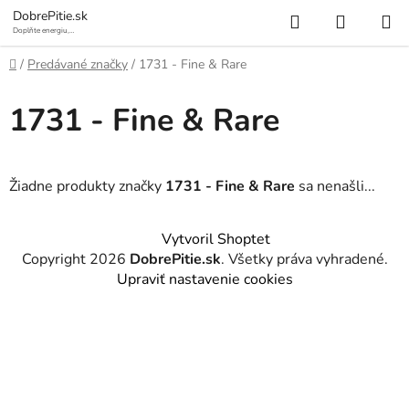
Prejsť
Hľadať
NÁKUP
DobrePitie.sk
na
Doplňte energiu,
osviežte sa.
KOŠÍK
obsah
Domov
/
Predávané značky
/
1731 - Fine & Rare
1731 - Fine & Rare
Žiadne produkty značky
1731 - Fine & Rare
sa nenašli...
Z
Vytvoril Shoptet
á
Copyright 2026
DobrePitie.sk
. Všetky práva vyhradené.
p
Upraviť nastavenie cookies
ä
t
i
e