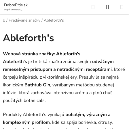
Prejsť
Hľadať
NÁKUP
DobrePitie.sk
na
Doplňte energiu,
osviežte sa.
KOŠÍK
obsah
Domov
/
Predávané značky
/
Ableforth's
Ableforth's
Webová stránka značky:
Ableforth's
Ableforth’s
je britská značka známa svojím
odvážnym
remeselným prístupom a netradičnými receptúrami
, ktoré
čerpajú inšpiráciu z viktoriánskej éry. Preslávila sa najmä
ikonickým
Bathtub Gin
, vyrábaným metódou studenej
infúzie, ktorá zachováva intenzívnu arómu a plnú chuť
použitých botanicals.
Produkty Ableforth’s vynikajú
bohatým, výrazným a
komplexným profilom
, kde sa spája borievka, citrusy,