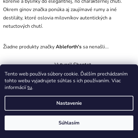
korenie a bylinky do elegantnej, no charakternej chuti.
Okrem ginov značka ponúka aj zaujímavé rumy a iné
destiláty, ktoré oslovia milovníkov autentických a
netuctových chutí.
Žiadne produkty značky
Ableforth's
sa nenašli...
Z
Vytvoril Shoptet
á
Copyright 2026
DobrePitie.sk
. Všetky práva vyhradené.
Tento web používa súbory cookie. Ďalším prechádzaním
p
Upraviť nastavenie cookies
tohto webu vyjadrujete súhlas s ich používaním. Viac
ä
informácií
tu
.
t
i
Nastavenie
e
Súhlasím