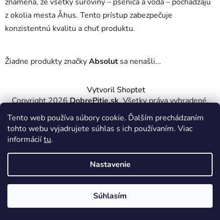
znamená, že všetky suroviny – pšenica a voda – pochádzajú
z okolia mesta Åhus. Tento prístup zabezpečuje
konzistentnú kvalitu a chuť produktu.
Žiadne produkty značky
Absolut
sa nenašli...
Z
Vytvoril Shoptet
á
Copyright 2026
DobrePitie.sk
. Všetky práva vyhradené.
p
Upraviť nastavenie cookies
Tento web používa súbory cookie. Ďalším prechádzaním
ä
tohto webu vyjadrujete súhlas s ich používaním. Viac
t
informácií
tu
.
i
e
Nastavenie
Súhlasím