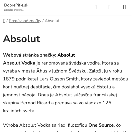
Prejsť
Hľadať
NÁKUP
DobrePitie.sk
na
Doplňte energiu,
osviežte sa.
KOŠÍK
obsah
Domov
/
Predávané značky
/
Absolut
Absolut
Webová stránka značky:
Absolut
Absolut Vodka
je renomovaná švédska vodka, ktorá sa
vyrába v meste Åhus v južnom Švédsku. Založil ju v roku
1879 podnikateľ Lars Olsson Smith, ktorý zaviedol metódu
kontinuálnej destilácie, čím dosiahol vysokú čistotu a
jemnosť nápoja. Dnes je Absolut súčasťou francúzskej
skupiny Pernod Ricard a predáva sa vo viac ako 126
krajinách sveta.
Výroba Absolut Vodka sa riadi filozofiou
One Source
, čo