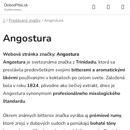
Prejsť
Hľadať
NÁKUP
DobrePitie.sk
na
Doplňte energiu,
osviežte sa.
KOŠÍK
obsah
Domov
/
Predávané značky
/
Angostura
Angostura
Webová stránka značky:
Angostura
Angostura
je svetoznáma značka z
Trinidadu
, ktorá sa
preslávila predovšetkým svojimi
bitterami a aromatickými
likérmi
používanými v koktailoch po celom svete. Založená
bola v roku
1824
, pôvodne ako liečivý extrakt, dnes je
Angostura synonymom
profesionálneho mixologického
štandardu
.
Okrem známych bitterov značka vyrába aj
prémiové rumy
,
ktoré zrejú v dubových sudoch a ponúkajú
bohaté tóny