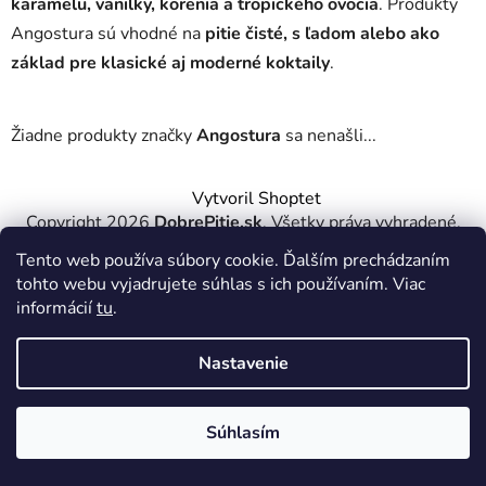
karamelu, vanilky, korenia a tropického ovocia
. Produkty
Angostura sú vhodné na
pitie čisté, s ľadom alebo ako
základ pre klasické aj moderné koktaily
.
Žiadne produkty značky
Angostura
sa nenašli...
Z
Vytvoril Shoptet
á
Copyright 2026
DobrePitie.sk
. Všetky práva vyhradené.
p
Upraviť nastavenie cookies
Tento web používa súbory cookie. Ďalším prechádzaním
ä
tohto webu vyjadrujete súhlas s ich používaním. Viac
t
informácií
tu
.
i
e
Nastavenie
Súhlasím