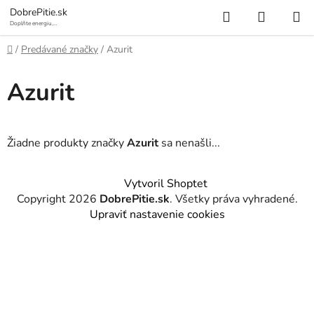
Prejsť
Hľadať
NÁKUP
DobrePitie.sk
na
Doplňte energiu,
osviežte sa.
KOŠÍK
obsah
Domov
/
Predávané značky
/
Azurit
Azurit
Žiadne produkty značky
Azurit
sa nenašli...
Z
Vytvoril Shoptet
á
Copyright 2026
DobrePitie.sk
. Všetky práva vyhradené.
p
Upraviť nastavenie cookies
ä
t
i
e