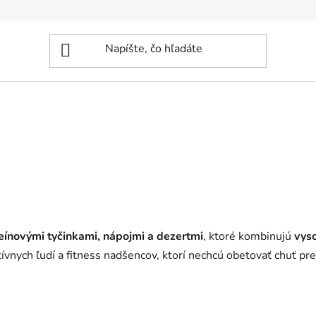
eínovými tyčinkami, nápojmi a dezertmi
, ktoré kombinujú
vyso
tívnych ľudí a fitness nadšencov, ktorí nechcú obetovať chuť pr