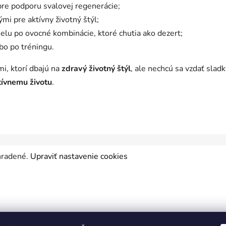
pre podporu svalovej regenerácie;
mi pre aktívny životný štýl;
melu po ovocné kombinácie, ktoré chutia ako dezert;
ebo po tréningu.
i, ktorí dbajú na
zdravý životný štýl
, ale nechcú sa vzdať sla
tívnemu životu
.
yhradené.
Upraviť nastavenie cookies