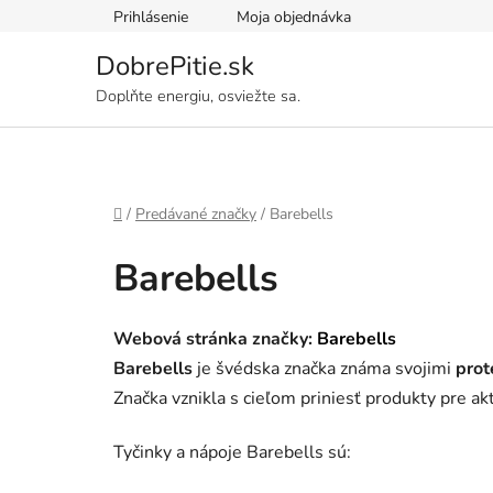
Prejsť
Prihlásenie
Moja objednávka
na
obsah
DobrePitie.sk
Doplňte energiu, osviežte sa.
Domov
/
Predávané značky
/
Barebells
Barebells
Webová stránka značky:
Barebells
Barebells
je švédska značka známa svojimi
prot
Značka vznikla s cieľom priniesť produkty pre ak
Tyčinky a nápoje Barebells sú: