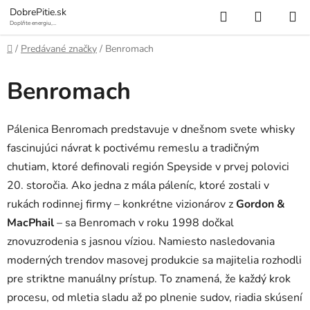
Prejsť
Hľadať
NÁKUP
DobrePitie.sk
na
Doplňte energiu,
osviežte sa.
KOŠÍK
obsah
Domov
/
Predávané značky
/
Benromach
Benromach
Pálenica Benromach predstavuje v dnešnom svete whisky
fascinujúci návrat k poctivému remeslu a tradičným
chutiam, ktoré definovali región Speyside v prvej polovici
20. storočia. Ako jedna z mála páleníc, ktoré zostali v
rukách rodinnej firmy – konkrétne vizionárov z
Gordon &
MacPhail
– sa Benromach v roku 1998 dočkal
znovuzrodenia s jasnou víziou. Namiesto nasledovania
moderných trendov masovej produkcie sa majitelia rozhodli
pre striktne manuálny prístup. To znamená, že každý krok
procesu, od mletia sladu až po plnenie sudov, riadia skúsení