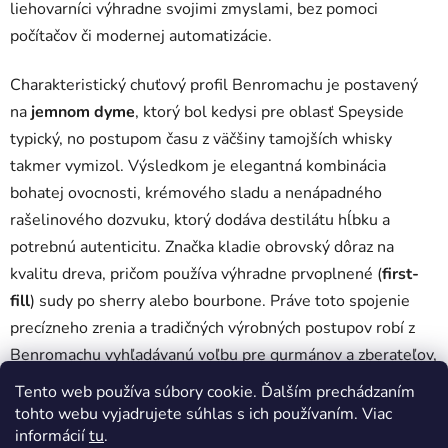
liehovarníci výhradne svojimi zmyslami, bez pomoci
počítačov či modernej automatizácie.
Charakteristický chuťový profil Benromachu je postavený
na
jemnom dyme
, ktorý bol kedysi pre oblasť Speyside
typický, no postupom času z väčšiny tamojších whisky
takmer vymizol. Výsledkom je elegantná kombinácia
bohatej ovocnosti, krémového sladu a nenápadného
rašelinového dozvuku, ktorý dodáva destilátu hĺbku a
potrebnú autenticitu. Značka kladie obrovský dôraz na
kvalitu dreva, pričom používa výhradne prvoplnené (
first-
fill
) sudy po sherry alebo bourbone. Práve toto spojenie
precízneho zrenia a tradičných výrobných postupov robí z
Benromachu vyhľadávanú voľbu pre gurmánov a zberateľov,
ktorí v pohári hľadajú skutočný charakter a integritu starej
Tento web používa súbory cookie. Ďalším prechádzaním
školy.
tohto webu vyjadrujete súhlas s ich používaním. Viac
informácií
tu
.