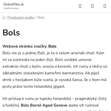
Prejsť
Hľadať
NÁKUP
DobrePitie.sk
na
Doplňte energiu,
osviežte sa.
KOŠÍK
obsah
Domov
/
Predávané značky
/
Bols
Bols
Webová stránka značky:
Bols
Bols nie je o jednej fľaši, je to o celom arzenáli chutí. Kým
iní sa sústredia na jeden štýl, Bols ovládol umenie
extrakcie chutí z bylín, ovocia a korenín. Ich rumy a likéry sú
základnými stavebnými kameňmi barmanstva. Ak piješ
drink v hocijakom kúte sveta, je vysoká šanca, že v ňom má
prsty práve tento holandský gigant.
Ich prístup k rumu je typicky holandský – pragmatický, čistý
a funkčný.
Bols Barrel Aged Geneve
alebo ich rumové