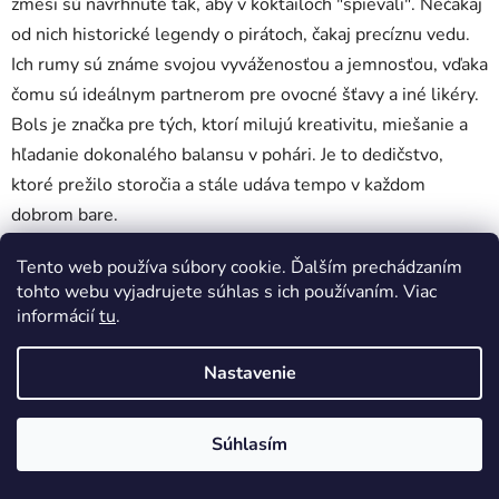
zmesi sú navrhnuté tak, aby v koktailoch "spievali". Nečakaj
od nich historické legendy o pirátoch, čakaj precíznu vedu.
Ich rumy sú známe svojou vyváženosťou a jemnosťou, vďaka
čomu sú ideálnym partnerom pre ovocné šťavy a iné likéry.
Bols je značka pre tých, ktorí milujú kreativitu, miešanie a
hľadanie dokonalého balansu v pohári. Je to dedičstvo,
ktoré prežilo storočia a stále udáva tempo v každom
dobrom bare.
Tento web používa súbory cookie. Ďalším prechádzaním
Žiadne produkty značky
Bols
sa nenašli...
tohto webu vyjadrujete súhlas s ich používaním. Viac
informácií
tu
.
Z
Vytvoril Shoptet
á
Nastavenie
Copyright 2026
DobrePitie.sk
. Všetky práva vyhradené.
p
Upraviť nastavenie cookies
ä
Súhlasím
t
i