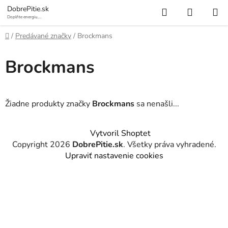
Prejsť
Hľadať
NÁKUP
DobrePitie.sk
na
Doplňte energiu,
osviežte sa.
KOŠÍK
obsah
Domov
/
Predávané značky
/
Brockmans
Brockmans
Žiadne produkty značky
Brockmans
sa nenašli...
Z
Vytvoril Shoptet
á
Copyright 2026
DobrePitie.sk
. Všetky práva vyhradené.
p
Upraviť nastavenie cookies
ä
t
i
e