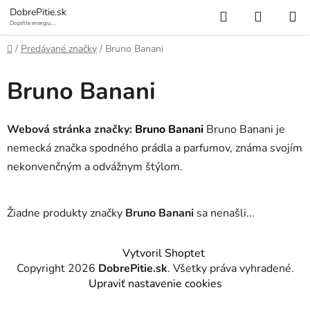
Prejsť
Hľadať
NÁKUP
DobrePitie.sk
na
Doplňte energiu,
osviežte sa.
KOŠÍK
obsah
Domov
/
Predávané značky
/
Bruno Banani
Bruno Banani
Webová stránka značky:
Bruno Banani
Bruno Banani je
nemecká značka spodného prádla a parfumov, známa svojím
nekonvenčným a odvážnym štýlom.
Žiadne produkty značky
Bruno Banani
sa nenašli...
Z
Vytvoril Shoptet
á
Copyright 2026
DobrePitie.sk
. Všetky práva vyhradené.
p
Upraviť nastavenie cookies
ä