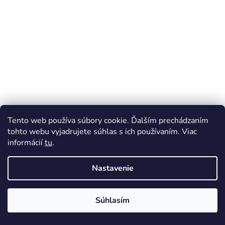
t
i
e
Tento web používa súbory cookie. Ďalším prechádzaním
tohto webu vyjadrujete súhlas s ich používaním. Viac
informácií
tu
.
Nastavenie
Súhlasím