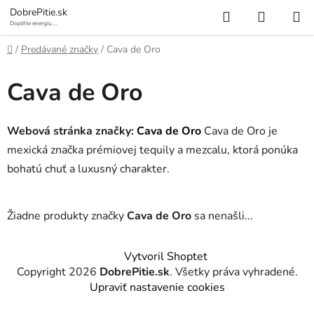
Prejsť
Hľadať
NÁKUP
DobrePitie.sk
na
Doplňte energiu,
osviežte sa.
KOŠÍK
obsah
Domov
/
Predávané značky
/
Cava de Oro
Cava de Oro
Webová stránka značky:
Cava de Oro
Cava de Oro je
mexická značka prémiovej tequily a mezcalu, ktorá ponúka
bohatú chuť a luxusný charakter.
Žiadne produkty značky
Cava de Oro
sa nenašli...
Z
Vytvoril Shoptet
á
Copyright 2026
DobrePitie.sk
. Všetky práva vyhradené.
p
Upraviť nastavenie cookies
ä