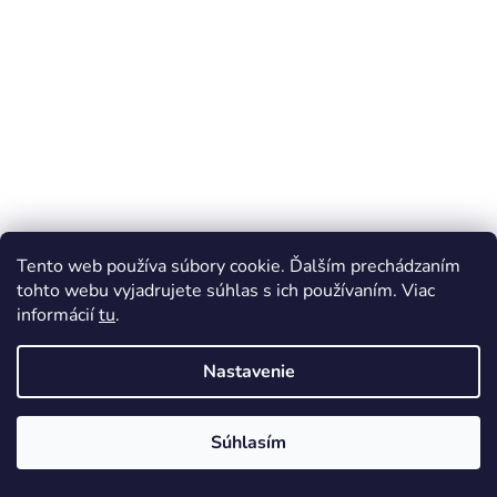
t
i
e
Tento web používa súbory cookie. Ďalším prechádzaním
tohto webu vyjadrujete súhlas s ich používaním. Viac
informácií
tu
.
Nastavenie
Súhlasím