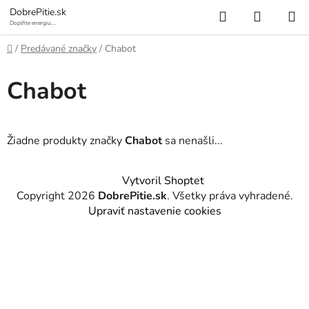
Prejsť
Hľadať
NÁKUP
DobrePitie.sk
na
Doplňte energiu,
osviežte sa.
KOŠÍK
obsah
Domov
/
Predávané značky
/
Chabot
Chabot
Žiadne produkty značky
Chabot
sa nenašli...
Z
Vytvoril Shoptet
á
Copyright 2026
DobrePitie.sk
. Všetky práva vyhradené.
p
Upraviť nastavenie cookies
ä
t
i
e