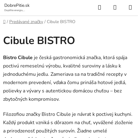
Prejsť
Hľadať
NÁKUP
DobrePitie.sk
na
Doplňte energiu,
osviežte sa.
KOŠÍK
obsah
Domov
/
Predávané značky
/
Cibule BISTRO
Cibule BISTRO
Bistro Cibule
je česká gastronomická značka, ktorá spája
poctivú remeselnú výrobu, kvalitné suroviny a lásku k
jednoduchému jedlu. Zameriava sa na tradičné recepty v
modernom prevedení, vďaka čomu prináša hotové jedlá,
polievky a vývary s autentickou domácou chuťou – bez
zbytočných kompromisov.
Filozofiou značky Bistro Cibule je návrat k poctivej kuchyni.
Každý produkt vzniká s dôrazom na chuť, vyvážené zloženie
a prirodzenosť použitých surovín. Žiadne umelé