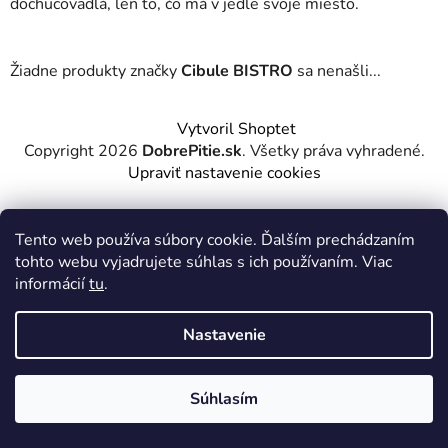
dochucovadlá, len to, čo má v jedle svoje miesto.
Žiadne produkty značky
Cibule BISTRO
sa nenašli...
Z
Vytvoril Shoptet
á
Copyright 2026
DobrePitie.sk
. Všetky práva vyhradené.
p
Upraviť nastavenie cookies
ä
t
Tento web používa súbory cookie. Ďalším prechádzaním
i
tohto webu vyjadrujete súhlas s ich používaním. Viac
e
informácií
tu
.
Nastavenie
Súhlasím