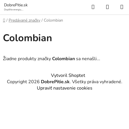
Prejsť
Hľadať
NÁKUP
DobrePitie.sk
na
Doplňte energiu,
osviežte sa.
KOŠÍK
obsah
Domov
/
Predávané značky
/
Colombian
Colombian
Žiadne produkty značky
Colombian
sa nenašli...
Z
Vytvoril Shoptet
á
Copyright 2026
DobrePitie.sk
. Všetky práva vyhradené.
p
Upraviť nastavenie cookies
ä
t
i
e