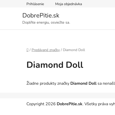
Prejsť
Prihlásenie
Moja objednávka
na
obsah
DobrePitie.sk
Doplňte energiu, osviežte sa.
Domov
/
Predávané značky
/
Diamond Doll
Diamond Doll
Žiadne produkty značky
Diamond Doll
sa nenašli
Z
Copyright 2026
DobrePitie.sk
. Všetky práva v
á
p