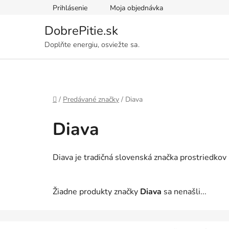
Prejsť
Prihlásenie
Moja objednávka
na
obsah
DobrePitie.sk
Doplňte energiu, osviežte sa.
Domov
/
Predávané značky
/
Diava
Diava
Diava je tradičná slovenská značka prostriedkov
Žiadne produkty značky
Diava
sa nenašli...
Z