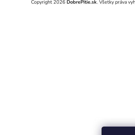
Copyright 2026
DobrePitie.sk
. Všetky práva v
á
p
ä
t
i
e