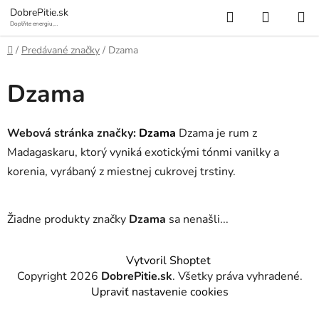
Prejsť
Hľadať
NÁKUP
DobrePitie.sk
na
Doplňte energiu,
osviežte sa.
KOŠÍK
obsah
Domov
/
Predávané značky
/
Dzama
Dzama
Webová stránka značky:
Dzama
Dzama je rum z
Madagaskaru, ktorý vyniká exotickými tónmi vanilky a
korenia, vyrábaný z miestnej cukrovej trstiny.
Žiadne produkty značky
Dzama
sa nenašli...
Z
Vytvoril Shoptet
á
Copyright 2026
DobrePitie.sk
. Všetky práva vyhradené.
p
Upraviť nastavenie cookies
ä