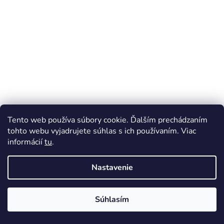
t
i
e
Tento web používa súbory cookie. Ďalším prechádzaním
tohto webu vyjadrujete súhlas s ich používaním. Viac
informácií
tu
.
Nastavenie
Súhlasím