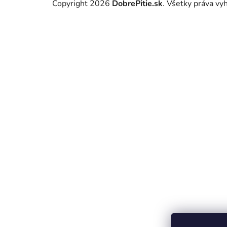
Copyright 2026
DobrePitie.sk
. Všetky práva v
á
p
ä
t
i
e