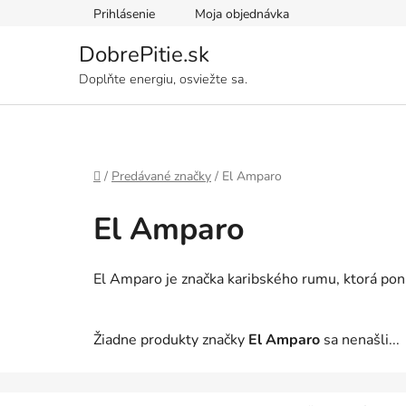
Prejsť
Prihlásenie
Moja objednávka
na
obsah
DobrePitie.sk
Doplňte energiu, osviežte sa.
Domov
/
Predávané značky
/
El Amparo
El Amparo
El Amparo je značka karibského rumu, ktorá pon
Žiadne produkty značky
El Amparo
sa nenašli...
Z