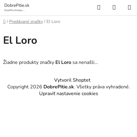
Prejsť
Hľadať
NÁKUP
DobrePitie.sk
na
Doplňte energiu,
osviežte sa.
KOŠÍK
obsah
Domov
/
Predávané značky
/
El Loro
El Loro
Žiadne produkty značky
El Loro
sa nenašli...
Z
Vytvoril Shoptet
á
Copyright 2026
DobrePitie.sk
. Všetky práva vyhradené.
p
Upraviť nastavenie cookies
ä
t
i
e