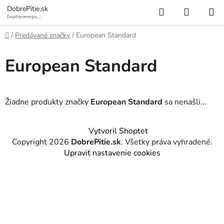
Prejsť
Hľadať
NÁKUP
DobrePitie.sk
na
Doplňte energiu,
osviežte sa.
KOŠÍK
obsah
Domov
/
Predávané značky
/
European Standard
European Standard
Žiadne produkty značky
European Standard
sa nenašli...
Z
Vytvoril Shoptet
á
Copyright 2026
DobrePitie.sk
. Všetky práva vyhradené.
p
Upraviť nastavenie cookies
ä
t
i
e