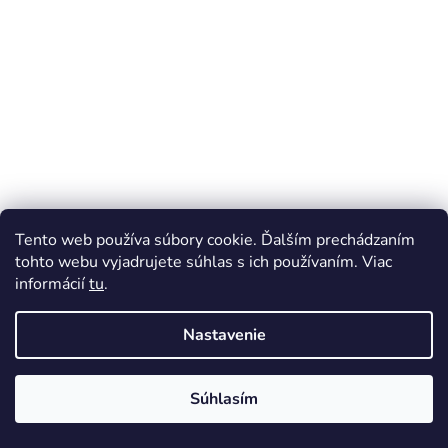
t
i
e
Tento web používa súbory cookie. Ďalším prechádzaním
tohto webu vyjadrujete súhlas s ich používaním. Viac
informácií
tu
.
Nastavenie
Súhlasím