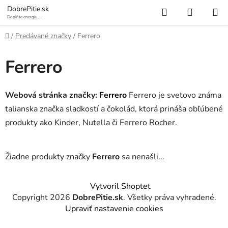
Prejsť
Hľadať
NÁKUP
DobrePitie.sk
na
Doplňte energiu,
osviežte sa.
KOŠÍK
obsah
Domov
/
Predávané značky
/
Ferrero
Ferrero
Webová stránka značky:
Ferrero
Ferrero je svetovo známa
talianska značka sladkostí a čokolád, ktorá prináša obľúbené
produkty ako Kinder, Nutella či Ferrero Rocher.
Žiadne produkty značky
Ferrero
sa nenašli...
Z
Vytvoril Shoptet
á
Copyright 2026
DobrePitie.sk
. Všetky práva vyhradené.
p
Upraviť nastavenie cookies
ä