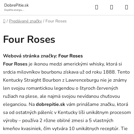
Prejsť
Hľadať
NÁKUP
DobrePitie.sk
na
Doplňte energiu,
osviežte sa.
KOŠÍK
obsah
Domov
/
Predávané značky
/
Four Roses
Four Roses
Webová stránka značky:
Four Roses
Four Roses
je ikonou medzi americkými whisky, ktorá si
srdcia milovníkov bourbonu získava už od roku 1888. Tento
Kentucky Straight Bourbon z Lawrenceburgu nie je známy
len svojou romantickou legendou o štyroch červených
ružiach na plese, ale najmä svojou nevídanou chuťovou
eleganciou. Na
dobrepitie.sk
vám prinášame značku, ktorá
sa od ostatných páleníc v Kentucky líši unikátnym procesom
výroby – používa 2 rôzne obilné zmesi a 5 vlastných
kmeňov kvasiniek, čím vytvára 10 unikátnych receptúr. Tie