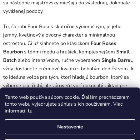
sa následne majstrovsky miešajú do výslednej, dokonale
vyváženej podoby.
To, čo robí Four Roses skutočne výnimočným, je jeho
jemný, kvetinový a ovocný charakter s minimálnou
ostrosťou. Či už siahnete po klasickom
Four Roses
Bourbon
s tónmi medu a hrušiek, komplexnejšom
Small
Batch
alebo intenzívnom, ručne vyberanom
Single Barrel
,
vždy dostanete prémiovú kvalitu s bohatým dedičstvom. Je
to ideálna voľba pre tých, ktorí hľadajú bourbon, ktorý sa
výborne pije čistý, ale zároveň tvorí dokonalý základ pre
prémiové koktaily ako Old Fashioned. Objavte jemnosť z
Tento web používa súbory cookie. Ďalším prechádzaním
Kentucky, ktorá prežila prohibíciu aj skúšku časom.
tohto webu vyjadrujete súhlas s ich používaním. Viac
informácií
tu
.
Žiadne produkty značky
Four Roses
sa nenašli...
Nastavenie
Z