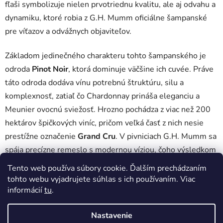
fľaši symbolizuje nielen prvotriednu kvalitu, ale aj odvahu a
dynamiku, ktoré robia z G.H. Mumm oficiálne šampanské
pre víťazov a odvážnych objaviteľov.
Základom jedinečného charakteru tohto šampanského je
odroda
Pinot Noir
, ktorá dominuje väčšine ich cuvée. Práve
táto odroda dodáva vínu potrebnú štruktúru, silu a
komplexnosť, zatiaľ čo Chardonnay prináša eleganciu a
Meunier ovocnú sviežosť. Hrozno pochádza z viac než 200
hektárov špičkových viníc, pričom veľká časť z nich nesie
prestížne označenie
Grand Cru
. V pivniciach G.H. Mumm sa
spája precízne remeslo s modernou víziou, čoho výsledkom
je šampanské, ktoré si udržiava svoj vysoký štandard a
Tento web používa súbory cookie. Ďalším prechádzaním
nezameniteľný profil už takmer dve storočia.
tohto webu vyjadrujete súhlas s ich používaním. Viac
informácií
tu
.
Žiadne produkty značky
G.H. Mumm
sa nenašli...
Nastavenie