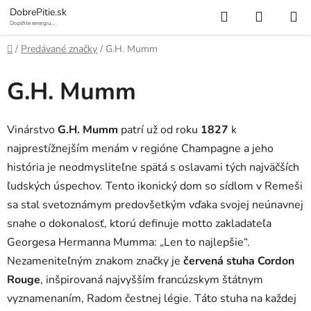
Prejsť
Hľadať
NÁKUP
DobrePitie.sk
na
Doplňte energiu,
osviežte sa.
KOŠÍK
obsah
Domov
/
Predávané značky
/
G.H. Mumm
G.H. Mumm
Vinárstvo
G.H. Mumm
patrí už od roku
1827
k
najprestížnejším menám v regióne Champagne a jeho
história je neodmysliteľne spätá s oslavami tých najväčších
ľudských úspechov. Tento ikonický dom so sídlom v Remeši
sa stal svetoznámym predovšetkým vďaka svojej neúnavnej
snahe o dokonalosť, ktorú definuje motto zakladateľa
Georgesa Hermanna Mumma: „Len to najlepšie“.
Nezameniteľným znakom značky je
červená stuha Cordon
Rouge
, inšpirovaná najvyšším francúzskym štátnym
vyznamenaním, Radom čestnej légie. Táto stuha na každej