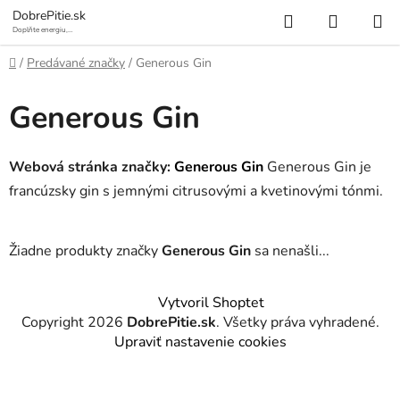
Prejsť
Hľadať
NÁKUP
DobrePitie.sk
na
Doplňte energiu,
osviežte sa.
KOŠÍK
obsah
Domov
/
Predávané značky
/
Generous Gin
Generous Gin
Webová stránka značky:
Generous Gin
Generous Gin je
francúzsky gin s jemnými citrusovými a kvetinovými tónmi.
Žiadne produkty značky
Generous Gin
sa nenašli...
Z
Vytvoril Shoptet
á
Copyright 2026
DobrePitie.sk
. Všetky práva vyhradené.
p
Upraviť nastavenie cookies
ä
t