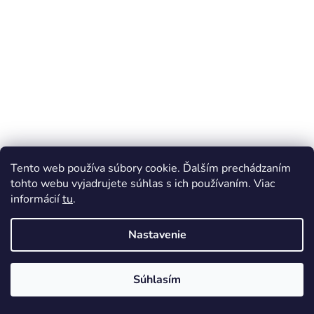
i
e
Tento web používa súbory cookie. Ďalším prechádzaním
tohto webu vyjadrujete súhlas s ich používaním. Viac
informácií
tu
.
Nastavenie
Súhlasím