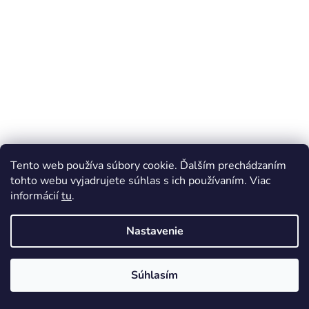
t
i
e
Tento web používa súbory cookie. Ďalším prechádzaním
tohto webu vyjadrujete súhlas s ich používaním. Viac
informácií
tu
.
Nastavenie
Súhlasím