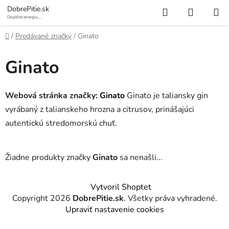
Prejsť
Hľadať
NÁKUP
DobrePitie.sk
na
Doplňte energiu,
osviežte sa.
KOŠÍK
obsah
Domov
/
Predávané značky
/
Ginato
Ginato
Webová stránka značky:
Ginato
Ginato je taliansky gin
vyrábaný z talianskeho hrozna a citrusov, prinášajúci
autentickú stredomorskú chuť.
Žiadne produkty značky
Ginato
sa nenašli...
Z
Vytvoril Shoptet
á
Copyright 2026
DobrePitie.sk
. Všetky práva vyhradené.
p
Upraviť nastavenie cookies
ä