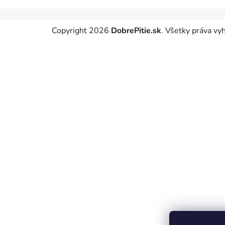
Z
Copyright 2026
DobrePitie.sk
. Všetky práva v
á
p
ä
t
i
e