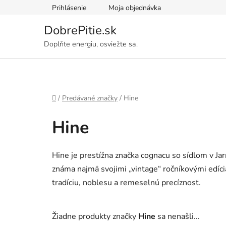
Prejsť
Prihlásenie
Moja objednávka
na
obsah
DobrePitie.sk
Doplňte energiu, osviežte sa.
Domov
/
Predávané značky
/
Hine
Hine
Hine je prestížna značka cognacu so sídlom v Ja
známa najmä svojimi „vintage“ ročníkovými edícia
tradíciu, noblesu a remeselnú precíznosť.
Žiadne produkty značky
Hine
sa nenašli...