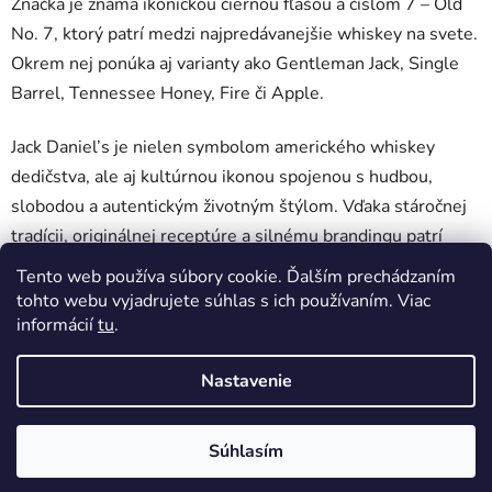
Značka je známa ikonickou čiernou fľašou a číslom 7 – Old
No. 7, ktorý patrí medzi najpredávanejšie whiskey na svete.
Okrem nej ponúka aj varianty ako Gentleman Jack, Single
Barrel, Tennessee Honey, Fire či Apple.
Jack Daniel’s je nielen symbolom amerického whiskey
dedičstva, ale aj kultúrnou ikonou spojenou s hudbou,
slobodou a autentickým životným štýlom. Vďaka stáročnej
tradícii, originálnej receptúre a silnému brandingu patrí
medzi najuznávanejšie a najpredávanejšie whiskey značky
Tento web používa súbory cookie. Ďalším prechádzaním
globálne.
tohto webu vyjadrujete súhlas s ich používaním. Viac
informácií
tu
.
Žiadne produkty značky
Jack Daniel's
sa nenašli...
Nastavenie
Z
Vytvoril Shoptet
á
Súhlasím
Copyright 2026
DobrePitie.sk
. Všetky práva vyhradené.
p
Upraviť nastavenie cookies