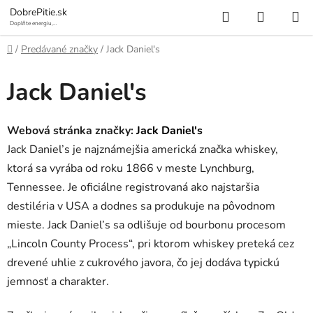
Prejsť
Hľadať
NÁKUP
DobrePitie.sk
na
Doplňte energiu,
osviežte sa.
KOŠÍK
obsah
Domov
/
Predávané značky
/
Jack Daniel's
Jack Daniel's
Webová stránka značky:
Jack Daniel's
Jack Daniel’s je najznámejšia americká značka whiskey,
ktorá sa vyrába od roku 1866 v meste Lynchburg,
Tennessee. Je oficiálne registrovaná ako najstaršia
destiléria v USA a dodnes sa produkuje na pôvodnom
mieste. Jack Daniel’s sa odlišuje od bourbonu procesom
„Lincoln County Process“, pri ktorom whiskey preteká cez
drevené uhlie z cukrového javora, čo jej dodáva typickú
jemnosť a charakter.