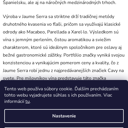
Španielsku, ale aj na náročných medzinárodných trhoch.
Výroba v Jaume Serra sa striktne drží tradičnej metódy
druhotného kvasenia vo fľaši, pričom sa využívajú klasické
odrody ako Macabeo, Parellada a Xarel·lo. Výsledkom sú
vína s jemným perlením, čistou aromatikou a sviežim
charakterom, ktoré sú ideálnym spoločníkom pre oslavy aj
bežné gastronomické zážitky. Portfólio značky vyniká svojou
konzistenciou a vynikajúcim pomerom ceny a kvality, čo z
Jaume Serra robí jednu z najpredávanejších značiek Cavy na
svete. Pre milovníkov vína predstavuje táto značka
spoľahlivú voľbu, ktorá do každého pohára prináša kúsok
Tento web používa súbory cookie. Ďalším prechádzaním
stredomorského slnka a španielskeho temperamentu.
tohto webu vyjadrujete súhlas s ich používaním. Viac
informácií
tu
.
Žiadne produkty značky
Jaume Serra
sa nenašli...
Nastavenie
Z