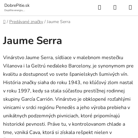
Prejsť
Hľadať
NÁKUP
DobrePitie.sk
na
Doplňte energiu,
osviežte sa.
KOŠÍK
obsah
Domov
/
Predávané značky
/
Jaume Serra
Jaume Serra
Vinárstvo Jaume Serra, sídliace v malebnom mestečku
Vilanova i la Geltrú neďaleko Barcelony, je synonymom pre
kvalitu a dostupnosť vo svete španielskych šumivých vín.
História značky siaha do roku 1943, no kľúčový zlom nastal
v roku 1997, kedy sa stala súčasťou prestížnej rodinnej
skupiny García Carrión. Vinárstvo je obklopené rozľahlými
vinicami v srdci regiónu Penedès a jeho výroba prebieha v
unikátnych podzemných pivniciach, ktoré pripomínajú
historické pevnosti. Práve tu, v kontrolovanom chlade a
tme, vzniká Cava, ktorá si získala rešpekt nielen v