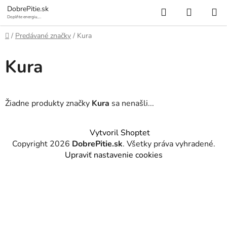
Prejsť
Hľadať
NÁKUP
DobrePitie.sk
na
Doplňte energiu,
osviežte sa.
KOŠÍK
obsah
Domov
/
Predávané značky
/
Kura
Kura
Žiadne produkty značky
Kura
sa nenašli...
Z
Vytvoril Shoptet
á
Copyright 2026
DobrePitie.sk
. Všetky práva vyhradené.
p
Upraviť nastavenie cookies
ä
t
i
e