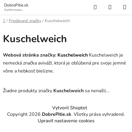
Prejsť
Hľadať
NÁKUP
DobrePitie.sk
na
Doplňte energiu,
osviežte sa.
KOŠÍK
obsah
Domov
/
Predávané značky
/
Kuschelweich
Kuschelweich
Webová stránka značky:
Kuschelweich
Kuschelweich je
nemecká značka aviváží, ktorá je obľúbená pre svoje jemné
vône a hebkosť bielizne.
Žiadne produkty značky
Kuschelweich
sa nenašli...
Z
Vytvoril Shoptet
á
Copyright 2026
DobrePitie.sk
. Všetky práva vyhradené.
p
Upraviť nastavenie cookies
ä