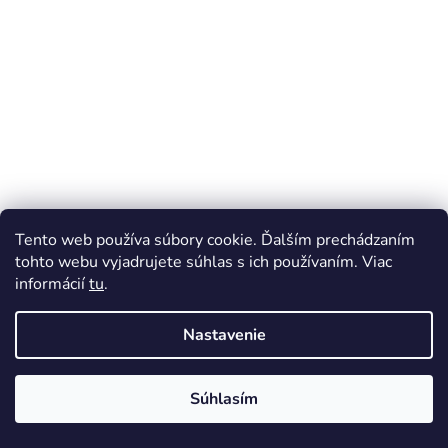
t
i
e
Tento web používa súbory cookie. Ďalším prechádzaním
tohto webu vyjadrujete súhlas s ich používaním. Viac
informácií
tu
.
Nastavenie
Súhlasím