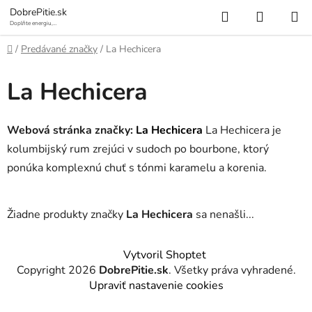
Prejsť
Hľadať
NÁKUP
DobrePitie.sk
na
Doplňte energiu,
osviežte sa.
KOŠÍK
obsah
Domov
/
Predávané značky
/
La Hechicera
La Hechicera
Webová stránka značky:
La Hechicera
La Hechicera je
kolumbijský rum zrejúci v sudoch po bourbone, ktorý
ponúka komplexnú chuť s tónmi karamelu a korenia.
Žiadne produkty značky
La Hechicera
sa nenašli...
Z
Vytvoril Shoptet
á
Copyright 2026
DobrePitie.sk
. Všetky práva vyhradené.
p
Upraviť nastavenie cookies
ä