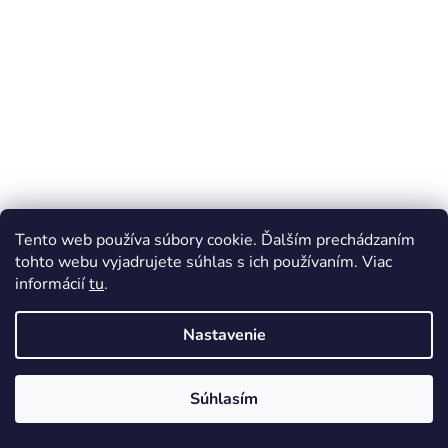
t
i
e
Tento web používa súbory cookie. Ďalším prechádzaním
tohto webu vyjadrujete súhlas s ich používaním. Viac
informácií
tu
.
Nastavenie
Súhlasím