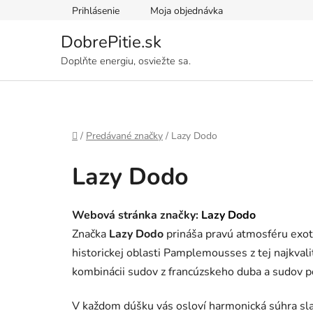
Prejsť
Prihlásenie
Moja objednávka
na
obsah
DobrePitie.sk
Doplňte energiu, osviežte sa.
Domov
/
Predávané značky
/
Lazy Dodo
Lazy Dodo
Webová stránka značky:
Lazy Dodo
Značka
Lazy Dodo
prináša pravú atmosféru exot
historickej oblasti Pamplemousses z tej najkvali
kombinácii sudov z francúzskeho duba a sudov p
V každom dúšku vás osloví harmonická súhra slad