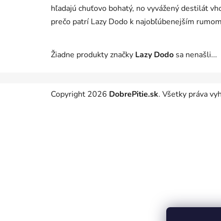
hľadajú chuťovo bohatý, no vyvážený destilát vh
prečo patrí Lazy Dodo k najobľúbenejším rumom
Žiadne produkty značky
Lazy Dodo
sa nenašli...
Z
Copyright 2026
DobrePitie.sk
. Všetky práva v
á
p
ä
t
i
e