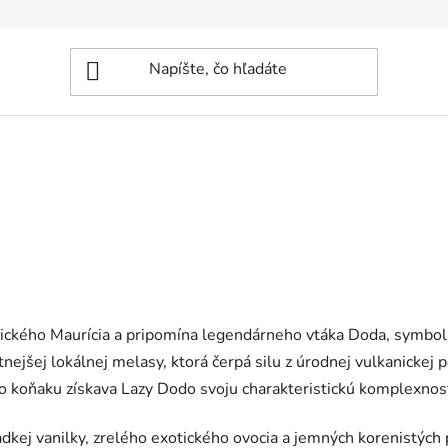
ického Maurícia a pripomína legendárneho vtáka Doda, symbol
tnejšej lokálnej melasy, ktorá čerpá silu z úrodnej vulkanickej
o koňaku získava Lazy Dodo svoju charakteristickú komplexnos
kej vanilky, zrelého exotického ovocia a jemných korenistých po