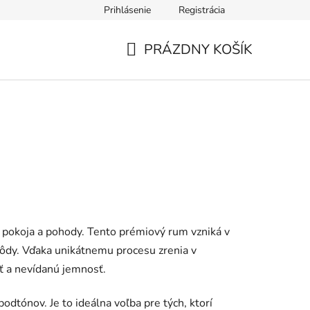
Prihlásenie
Registrácia
PRÁZDNY KOŠÍK
NÁKUPNÝ
KOŠÍK
 pokoja a pohody. Tento prémiový rum vzniká v
 pôdy. Vďaka unikátnemu procesu zrenia v
ť a nevídanú jemnosť.
dtónov. Je to ideálna voľba pre tých, ktorí