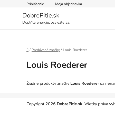
Prejsť
Prihlásenie
Moja objednávka
na
obsah
DobrePitie.sk
Doplňte energiu, osviežte sa.
Domov
/
Predávané značky
/
Louis Roederer
Louis Roederer
Žiadne produkty značky
Louis Roederer
sa nenašl
Z
Copyright 2026
DobrePitie.sk
. Všetky práva v
á
p