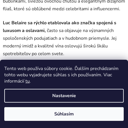
bublinkami, sviežou ovocnou chuťou a elegantným dizajnom
fliaš, ktoré sú obľúbené medzi celebritami a influencermi.
Luc Belaire sa rýchlo etablovala ako značka spojená s
luxusom a oslavami,
často sa objavuje na významných
spoločenských podujatiach a v hudobnom priemysle. Jej
moderný imidž a kvalitné vína oslovujú širokú škálu
spotrebiteľov po celom svete.
Tento web používa súbory cookie. Ďalším prechádzaním
Žiadne produkty značky
Luc Belaire
sa nenašli...
tohto webu vyjadrujete súhlas s ich používaním. Viac
informácií
tu
.
Z
Vytvoril Shoptet
á
Copyright 2026
DobrePitie.sk
. Všetky práva vyhradené.
Nastavenie
p
Upraviť nastavenie cookies
ä
Súhlasím
t
i