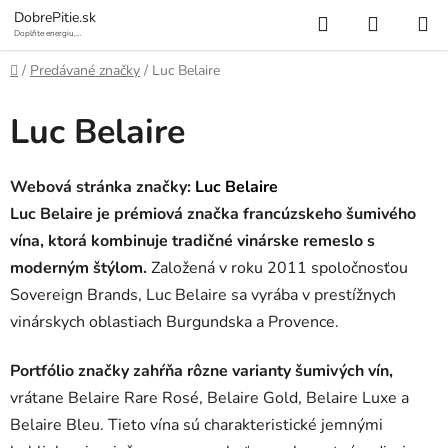
Prejsť
Hľadať
NÁKUP
DobrePitie.sk
na
Doplňte energiu,
osviežte sa.
KOŠÍK
obsah
Domov
/
Predávané značky
/
Luc Belaire
Luc Belaire
Webová stránka značky:
Luc Belaire
Luc Belaire je prémiová značka francúzskeho šumivého
vína, ktorá kombinuje tradičné vinárske remeslo s
moderným štýlom.
Založená v roku 2011 spoločnosťou
Sovereign Brands, Luc Belaire sa vyrába v prestížnych
vinárskych oblastiach Burgundska a Provence.
Portfólio značky zahŕňa rôzne varianty šumivých vín,
vrátane Belaire Rare Rosé, Belaire Gold, Belaire Luxe a
Belaire Bleu. Tieto vína sú charakteristické jemnými