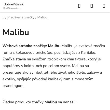
Prejsť
Hľadať
NÁKUP
DobrePitie.sk
na
Doplňte energiu,
osviežte sa.
KOŠÍK
obsah
Domov
/
Predávané značky
/
Malibu
Malibu
Webová stránka značky:
Malibu
Malibu je svetová značka
rumu s kokosovou príchuťou, pochádzajúca z Karibiku.
Značka stavia na sviežom, tropickom charaktere, ktorý je
populárny v koktailoch po celom svete. Malibu sa
prezentuje ako symbol letného životného štýlu, zábavy a
exotiky, spájajúc pôvodný karibský rum s moderným
brandingom.
Žiadne produkty značky
Malibu
sa nenašli...