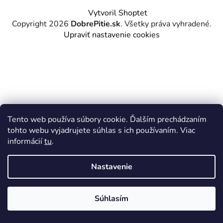
Z
Vytvoril Shoptet
á
Copyright 2026
DobrePitie.sk
. Všetky práva vyhradené.
p
Upraviť nastavenie cookies
ä
t
i
e
Tento web používa súbory cookie. Ďalším prechádzaním
tohto webu vyjadrujete súhlas s ich používaním. Viac
informácií
tu
.
Nastavenie
Súhlasím