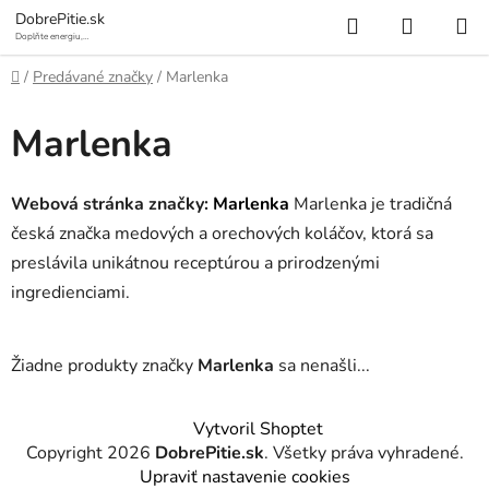
Prejsť
Hľadať
NÁKUP
DobrePitie.sk
na
Doplňte energiu,
osviežte sa.
KOŠÍK
obsah
Domov
/
Predávané značky
/
Marlenka
Marlenka
Webová stránka značky:
Marlenka
Marlenka je tradičná
česká značka medových a orechových koláčov, ktorá sa
preslávila unikátnou receptúrou a prirodzenými
ingredienciami.
Žiadne produkty značky
Marlenka
sa nenašli...
Z
Vytvoril Shoptet
á
Copyright 2026
DobrePitie.sk
. Všetky práva vyhradené.
p
Upraviť nastavenie cookies