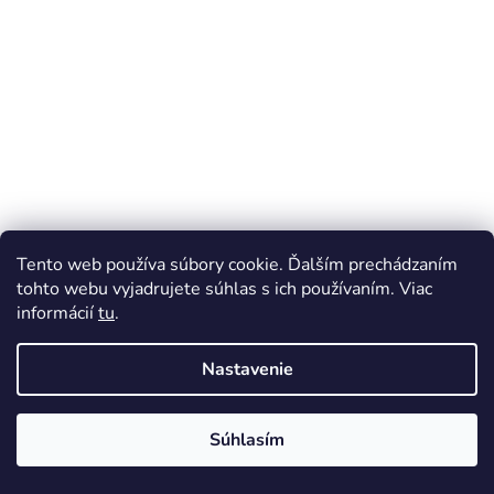
ä
t
i
e
Tento web používa súbory cookie. Ďalším prechádzaním
tohto webu vyjadrujete súhlas s ich používaním. Viac
informácií
tu
.
Nastavenie
Súhlasím