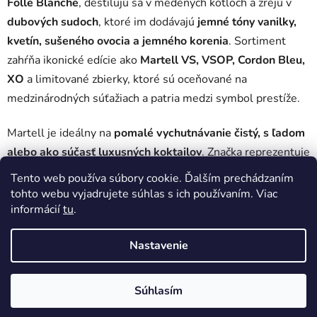
Folle Blanche
, destilujú sa v medených kotloch a zrejú v
dubových sudoch
, ktoré im dodávajú
jemné tóny vanilky,
kvetín, sušeného ovocia a jemného korenia
. Sortiment
zahŕňa ikonické edície ako
Martell VS, VSOP, Cordon Bleu,
XO
a limitované zbierky, ktoré sú oceňované na
medzinárodných súťažiach a patria medzi symbol prestíže.
Martell je ideálny na
pomalé vychutnávanie čistý, s ľadom
alebo ako súčasť luxusných koktailov
. Značka reprezentuje
francúzsku tradíciu, eleganciu a výnimočnú kvalitu
, ktorá
Tento web používa súbory cookie. Ďalším prechádzaním
poteší milovníkov koňaku po celom svete.
tohto webu vyjadrujete súhlas s ich používaním. Viac
informácií
tu
.
Žiadne produkty značky
Martell
sa nenašli...
Nastavenie
Z
Vytvoril Shoptet
á
Súhlasím
Copyright 2026
DobrePitie.sk
. Všetky práva vyhradené.
p
Upraviť nastavenie cookies