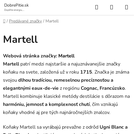
Prejsť
Hľadať
NÁKUP
DobrePitie.sk
na
Doplňte energiu,
osviežte sa.
KOŠÍK
obsah
Domov
/
Predávané značky
/
Martell
Martell
Webová stránka značky:
Martell
Martell
patrí medzi najstaršie a najuznávanejšie značky
koňaku na svete, založená už v roku
1715
. Značka je známa
svojou
dlhou tradíciou, remeselnou precíznosťou a
elegantnými eaux‑de‑vie
z regiónu
Cognac, Francúzsko
.
Martell kombinuje klasické metódy destilácie s dôrazom na
harmóniu, jemnosť a komplexnosť chutí
, čím vznikajú
koňaky vhodné aj pre tých najnáročnejších znalcov.
Koňaky Martell sa vyrábajú prevažne z odrôd
Ugni Blanc a