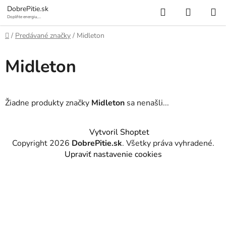
Prejsť
Hľadať
NÁKUP
DobrePitie.sk
na
Doplňte energiu,
osviežte sa.
KOŠÍK
obsah
Domov
/
Predávané značky
/
Midleton
Midleton
Žiadne produkty značky
Midleton
sa nenašli...
Z
Vytvoril Shoptet
á
Copyright 2026
DobrePitie.sk
. Všetky práva vyhradené.
p
Upraviť nastavenie cookies
ä
t
i
e