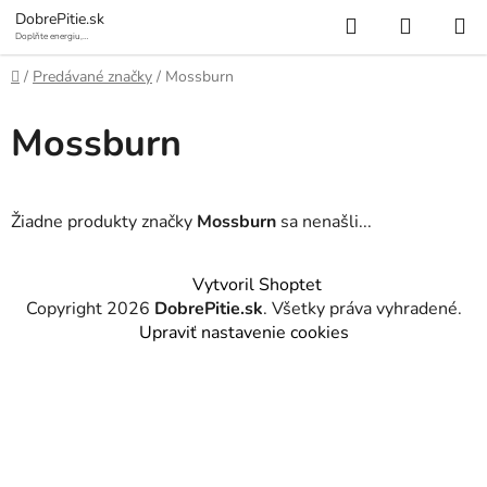
Prejsť
Hľadať
NÁKUP
DobrePitie.sk
na
Doplňte energiu,
osviežte sa.
KOŠÍK
obsah
Domov
/
Predávané značky
/
Mossburn
Mossburn
Žiadne produkty značky
Mossburn
sa nenašli...
Z
Vytvoril Shoptet
á
Copyright 2026
DobrePitie.sk
. Všetky práva vyhradené.
p
Upraviť nastavenie cookies
ä
t
i
e