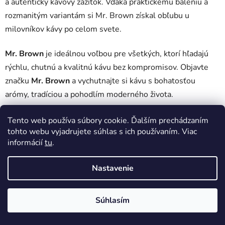
a autentický kávový zážitok. Vďaka praktickému baleniu a
rozmanitým variantám si Mr. Brown získal obľubu u
milovníkov kávy po celom svete.
Mr. Brown
je ideálnou voľbou pre všetkých, ktorí hľadajú
rýchlu, chutnú a kvalitnú kávu bez kompromisov. Objavte
značku
Mr. Brown
a vychutnajte si kávu s bohatosťou
arómy, tradíciou a pohodlím moderného života.
Tento web používa súbory cookie. Ďalším prechádzaním
Žiadne produkty značky
Mr. Brown
sa nenašli...
tohto webu vyjadrujete súhlas s ich používaním. Viac
informácií
tu
.
Z
Vytvoril Shoptet
á
Copyright 2026
DobrePitie.sk
. Všetky práva vyhradené.
Nastavenie
p
Upraviť nastavenie cookies
ä
Súhlasím
t
i