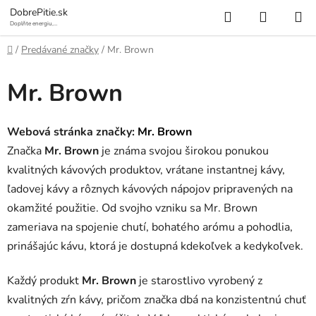
Prejsť
Hľadať
NÁKUP
DobrePitie.sk
na
Doplňte energiu,
osviežte sa.
KOŠÍK
obsah
Domov
/
Predávané značky
/
Mr. Brown
Mr. Brown
Webová stránka značky:
Mr. Brown
Značka
Mr. Brown
je známa svojou širokou ponukou
kvalitných kávových produktov, vrátane instantnej kávy,
ľadovej kávy a rôznych kávových nápojov pripravených na
okamžité použitie. Od svojho vzniku sa Mr. Brown
zameriava na spojenie chutí, bohatého arómu a pohodlia,
prinášajúc kávu, ktorá je dostupná kdekoľvek a kedykoľvek.
Každý produkt
Mr. Brown
je starostlivo vyrobený z
kvalitných zŕn kávy, pričom značka dbá na konzistentnú chuť