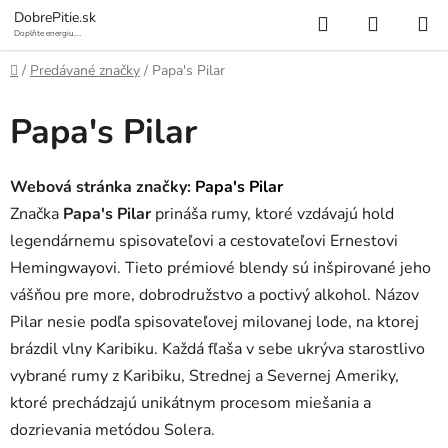
Prejsť
Hľadať
NÁKUP
DobrePitie.sk
na
Doplňte energiu,
osviežte sa.
KOŠÍK
obsah
Domov
/
Predávané značky
/
Papa's Pilar
Papa's Pilar
Webová stránka značky:
Papa's Pilar
Značka
Papa's Pilar
prináša rumy, ktoré vzdávajú hold
legendárnemu spisovateľovi a cestovateľovi Ernestovi
Hemingwayovi. Tieto prémiové blendy sú inšpirované jeho
vášňou pre more, dobrodružstvo a poctivý alkohol. Názov
Pilar nesie podľa spisovateľovej milovanej lode, na ktorej
brázdil vlny Karibiku. Každá fľaša v sebe ukrýva starostlivo
vybrané rumy z Karibiku, Strednej a Severnej Ameriky,
ktoré prechádzajú unikátnym procesom miešania a
dozrievania metódou Solera.