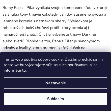
Rumy Papa's Pilar vynikajú svojou komplexnosťou, v ktorej
sa snúbia tóny tmavej čokolády, vanilky, sušeného ovocia a
jemného korenia s náznakom sherry. Výsledkom je
robustný a hlboký chuťový profil, ktorý ocenia aj tí
najnáročnejší znalci. Či už si vyberiete tmavý Dark rum
alebo svetlú Blonde verziu, Papa's Pilar je synonymom
odvahy a kvality, ktorá premení každý dúšok na
nezabudnuteľnú výpravu za dokonalou chuťou.
Tento web používa súbory cookie. Ďalším prechádzaním
tohto webu vyjadrujete súhlas s ich používaním. Viac
informácií
tu
.
Žiadne produkty značky
Papa's Pilar
sa nenašli...
Z
Nastavenie
Vytvoril Shoptet
á
Copyright 2026
DobrePitie.sk
. Všetky práva vyhradené.
p
Upraviť nastavenie cookies
Súhlasím
ä
t