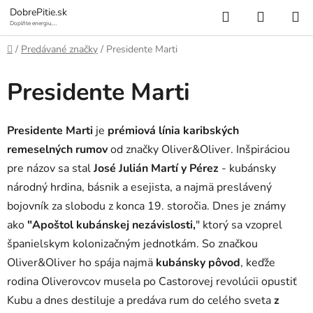
Prejsť
Hľadať
NÁKUP
DobrePitie.sk
na
Doplňte energiu,
osviežte sa.
KOŠÍK
obsah
Domov
/
Predávané značky
/
Presidente Marti
Presidente Marti
Presidente Marti
je
prémiová línia karibských
remeselných rumov
od značky Oliver&Oliver. Inšpiráciou
pre názov sa stal
José Julián Martí y Pérez
- kubánsky
národný hrdina, básnik a esejista, a najmä preslávený
bojovník za slobodu z konca 19. storočia. Dnes je známy
ako
"Apoštol kubánskej nezávislosti,
" ktorý sa vzoprel
španielskym kolonizačným jednotkám. So značkou
Oliver&Oliver ho spája najmä
kubánsky pôvod
, keďže
rodina Oliverovcov musela po Castorovej revolúcii opustiť
Kubu a dnes destiluje a predáva rum do celého sveta
z