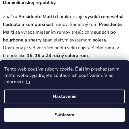
Dominikánskej republiky.
Značku
Presidente Marti
charakterizuje
vysoká remeselná
hodnota a komplexnosť
rumov. Samotný rum
Presidente
Marti
sa vyrába miešaním rumov zrejúcich
v sudoch po
bourbone a sherry
španielskym systémom
solera
.
Dostupný je v 3 verziách podľa veku najstaršieho rumu v
blende ako
15, 19 a 23 ročný solera rum
.
Tento web používa súbory cookie. Ďalším prechádzaním
Žiadne produkty značky
Presidente Marti
sa nenašli...
tohto webu vyjadrujete súhlas s ich používaním. Viac
informácií
tu
.
Z
Vytvoril Shoptet
á
Nastavenie
Copyright 2026
DobrePitie.sk
. Všetky práva vyhradené.
p
Upraviť nastavenie cookies
ä
Súhlasím
t
i