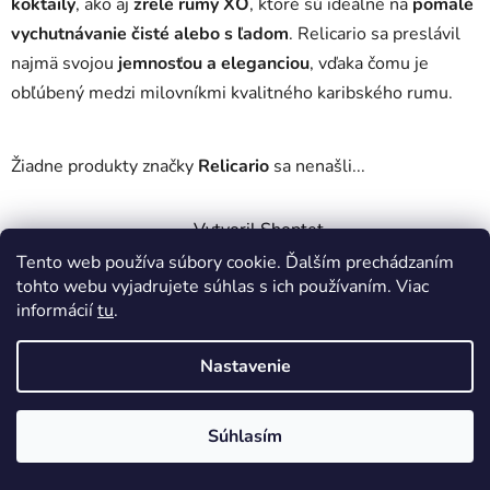
koktaily
, ako aj
zrelé rumy XO
, ktoré sú ideálne na
pomalé
vychutnávanie čisté alebo s ľadom
. Relicario sa preslávil
najmä svojou
jemnosťou a eleganciou
, vďaka čomu je
obľúbený medzi milovníkmi kvalitného karibského rumu.
Žiadne produkty značky
Relicario
sa nenašli...
Z
Vytvoril Shoptet
á
Copyright 2026
DobrePitie.sk
. Všetky práva vyhradené.
Tento web používa súbory cookie. Ďalším prechádzaním
p
Upraviť nastavenie cookies
tohto webu vyjadrujete súhlas s ich používaním. Viac
ä
informácií
tu
.
t
i
Nastavenie
e
Súhlasím