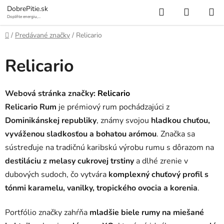
Prejsť
Hľadať
NÁKUP
DobrePitie.sk
na
Doplňte energiu,
osviežte sa.
KOŠÍK
obsah
Domov
/
Predávané značky
/
Relicario
Relicario
Webová stránka značky:
Relicario
Relicario Rum
je prémiový rum pochádzajúci z
Dominikánskej republiky
, známy svojou
hladkou chuťou,
vyváženou sladkosťou a bohatou arómou
. Značka sa
sústreďuje na tradičnú karibskú výrobu rumu s dôrazom na
destiláciu z melasy cukrovej trstiny
a dlhé zrenie v
dubových sudoch, čo vytvára
komplexný chuťový profil s
tónmi karamelu, vanilky, tropického ovocia a korenia
.
Portfólio značky zahŕňa
mladšie biele rumy na miešané