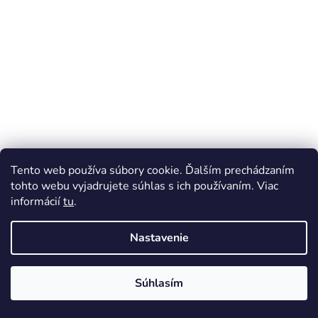
i
e
Tento web používa súbory cookie. Ďalším prechádzaním
tohto webu vyjadrujete súhlas s ich používaním. Viac
informácií
tu
.
Nastavenie
Súhlasím