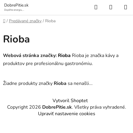
Prejsť
Hľadať
NÁKUP
DobrePitie.sk
na
Doplňte energiu,
osviežte sa.
KOŠÍK
obsah
Domov
/
Predávané značky
/
Rioba
Rioba
Webová stránka značky:
Rioba
Rioba je značka kávy a
produktov pre profesionálnu gastronómiu.
Žiadne produkty značky
Rioba
sa nenašli...
Z
Vytvoril Shoptet
á
Copyright 2026
DobrePitie.sk
. Všetky práva vyhradené.
p
Upraviť nastavenie cookies
ä
t