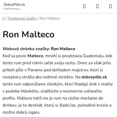
Prejsť
Hľadať
NÁKUP
DobrePitie.sk
na
Doplňte energiu,
osviežte sa.
KOŠÍK
obsah
Domov
/
Predávané značky
/
Ron Malteco
Ron Malteco
Webová stránka značky:
Ron Malteco
Keď sa povie
Malteco
, mnohí si predstavia Guatemalu, kde
tento rum pred rokmi začal svoju cestu. Dnes sa však jeho
príbeh píše v Paname pod dohľadom majstrov, ktorí si
receptúru strážia ako rodinné striebro. Na
dobrepitie.sk
tento rum odporúčame všetkým, ktorí hľadajú únik z reality
v podobe hlbokého, sladšieho a nesmierne voňavého
profilu. Malteco totiž nie je rum na rýchle miešanie do
drinkov; je to destilát, ktorý si žiada čas, pohodlné kreslo a
možno dobrú cigaru.