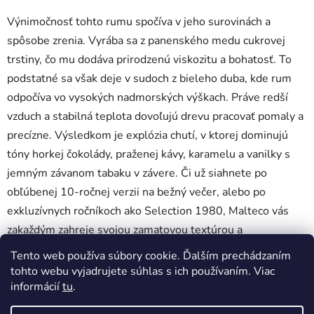
Výnimočnosť tohto rumu spočíva v jeho surovinách a
spôsobe zrenia. Vyrába sa z panenského medu cukrovej
trstiny, čo mu dodáva prirodzenú viskozitu a bohatosť. To
podstatné sa však deje v sudoch z bieleho duba, kde rum
odpočíva vo vysokých nadmorských výškach. Práve redší
vzduch a stabilná teplota dovoľujú drevu pracovať pomaly a
precízne. Výsledkom je explózia chutí, v ktorej dominujú
tóny horkej čokolády, praženej kávy, karamelu a vanilky s
jemným závanom tabaku v závere. Či už siahnete po
obľúbenej 10-ročnej verzii na bežný večer, alebo po
exkluzívnych ročníkoch ako Selection 1980, Malteco vás
zakaždým zahreje svojou zamatovou textúrou a
dlhotrvajúcim záverom, ktorý v ústach ostáva ešte dlho po
Tento web používa súbory cookie. Ďalším prechádzaním
poslednom hlte.
tohto webu vyjadrujete súhlas s ich používaním. Viac
informácií
tu
.