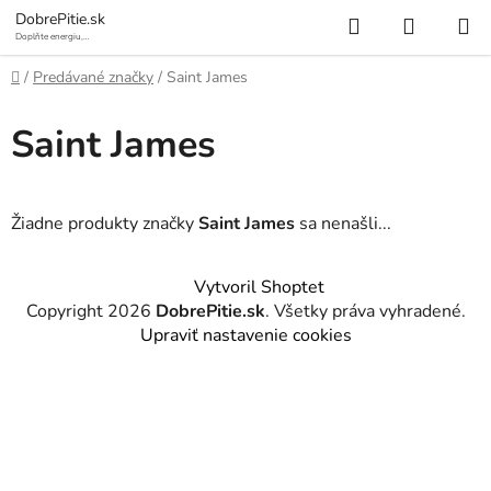
Prejsť
Hľadať
NÁKUP
DobrePitie.sk
na
Doplňte energiu,
osviežte sa.
KOŠÍK
obsah
Domov
/
Predávané značky
/
Saint James
Saint James
Žiadne produkty značky
Saint James
sa nenašli...
Z
Vytvoril Shoptet
á
Copyright 2026
DobrePitie.sk
. Všetky práva vyhradené.
p
Upraviť nastavenie cookies
ä
t
i
e