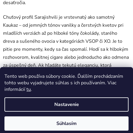
desaťročia.
Chuťový profil Sarajishvili je vrstevnatý ako samotný
Kaukaz – od jemných tónov vanilky a čerstvých kvetov pri
mladších verziách až po hlboké tóny čokolády, starého
dreva a sušeného ovocia v kategóriách VSOP či XO. Je to
pitie pre momenty, kedy sa čas spomalí. Hodí sa k hlbokým
rozhovorom, kvalitnej cigare alebo jednoducho ako odmena
za úspešný deň. Ak hľadáte tekutú eleganciu, ktorá
nepodlieha trendom, ale sama ich tvorí, Sarajishvili je
Tento web používa súbory cookie. Ďalším prechádzaním
voľba, ktorá nepotrebuje ďalšie vysvetľovanie.
tohto webu vyjadrujete súhlas s ich používaním. Viac
informácií
tu
.
Žiadne produkty značky
Sarajishvili
sa nenašli...
Nastavenie
Z
Vytvoril Shoptet
á
Súhlasím
Copyright 2026
DobrePitie.sk
. Všetky práva vyhradené.
p
Upraviť nastavenie cookies