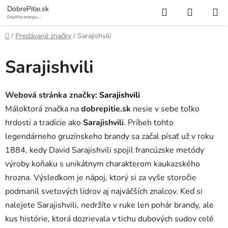
Prejsť
Hľadať
NÁKUP
DobrePitie.sk
na
Doplňte energiu,
osviežte sa.
KOŠÍK
obsah
Domov
/
Predávané značky
/
Sarajishvili
Sarajishvili
Webová stránka značky:
Sarajishvili
Máloktorá značka na
dobrepitie.sk
nesie v sebe toľko
hrdosti a tradície ako
Sarajishvili
. Príbeh tohto
legendárneho gruzínskeho brandy sa začal písať už v roku
1884, kedy David Sarajishvili spojil francúzske metódy
výroby koňaku s unikátnym charakterom kaukazského
hrozna. Výsledkom je nápoj, ktorý si za vyše storočie
podmanil svetových lídrov aj najväčších znalcov. Keď si
nalejete Sarajishvili, nedržíte v ruke len pohár brandy, ale
kus histórie, ktorá dozrievala v tichu dubových sudov celé