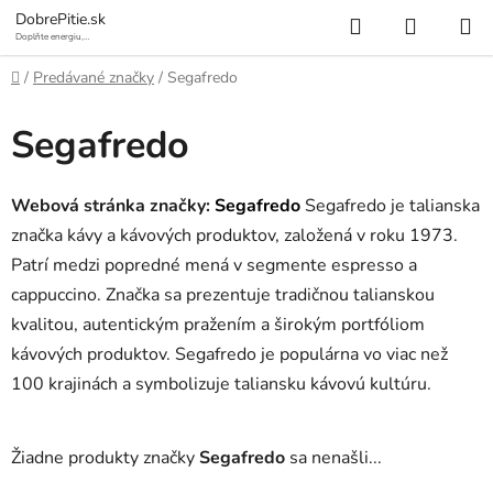
Prejsť
Hľadať
NÁKUP
DobrePitie.sk
na
Doplňte energiu,
osviežte sa.
KOŠÍK
obsah
Domov
/
Predávané značky
/
Segafredo
Segafredo
Webová stránka značky:
Segafredo
Segafredo je talianska
značka kávy a kávových produktov, založená v roku 1973.
Patrí medzi popredné mená v segmente espresso a
cappuccino. Značka sa prezentuje tradičnou talianskou
kvalitou, autentickým pražením a širokým portfóliom
kávových produktov. Segafredo je populárna vo viac než
100 krajinách a symbolizuje taliansku kávovú kultúru.
Žiadne produkty značky
Segafredo
sa nenašli...