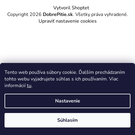
Z
Vytvoril Shoptet
á
Copyright 2026
DobrePitie.sk
. Všetky práva vyhradené.
p
Upraviť nastavenie cookies
ä
t
i
e
Tento web používa súbory cookie. Ďalším prechádzaním
tohto webu vyjadrujete súhlas s ich používaním. Viac
informácií
tu
.
Nastavenie
Súhlasím