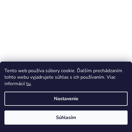
i
e
Tento web používa súbory cookie. Ďalším prechádzaním
tohto webu vyjadrujete súhlas s ich používaním. Viac
informácií
tu
.
Nastavenie
Súhlasím