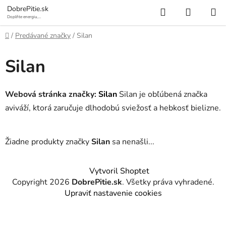
Prejsť
Hľadať
NÁKUP
DobrePitie.sk
na
Doplňte energiu,
osviežte sa.
KOŠÍK
obsah
Domov
/
Predávané značky
/
Silan
Silan
Webová stránka značky:
Silan
Silan je obľúbená značka
aviváží, ktorá zaručuje dlhodobú sviežosť a hebkosť bielizne.
Žiadne produkty značky
Silan
sa nenašli...
Z
Vytvoril Shoptet
á
Copyright 2026
DobrePitie.sk
. Všetky práva vyhradené.
p
Upraviť nastavenie cookies
ä
t